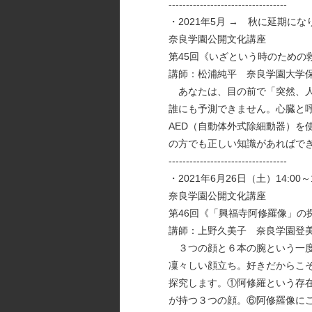
----------------------------------
・2021年5月 → 秋に延期にな
奈良学園公開文化講座
第45回《いざという時のための
講師：松浦純平 奈良学園大学
あなたは、目の前で「突然、人
誰にも予測できません。心臓と
AED（自動体外式除細動器）
の方でも正しい知識があればで
----------------------------------
・2021年6月26日（土）14:00～1
奈良学園公開文化講座
第46回《「興福寺阿修羅像」の
講師：上野久美子 奈良学園登
３つの顔と６本の腕という一度
凜々しい顔立ち。好きだからこ
探究します。①阿修羅という存
が持つ３つの顔。⑥阿修羅像に