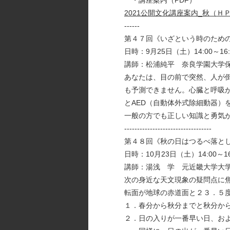
・講座案内（PDF）
2021公開文化講座案内_秋（ＨＰ掲
------
第４７回《いざという時のため
日時：9月25日（土）14:00～16
講師：松浦純平 奈良学園大学
あなたは、目の前で突然、人が
も予測できません。心臓と呼吸
とAED（自動体外式除細動器
一般の方でも正しい知識と勇気
----------------------------------
第４８回《秋の日はつるべ落と
日時：10月23日（土）14:00～1
講師：湯浅 学 元近畿大学大
次の身近な天文現象の疑問点に
転面が地球の赤道面と２３．５
１．春分から秋分までと秋分か
２．日の入りが一番早い日、お