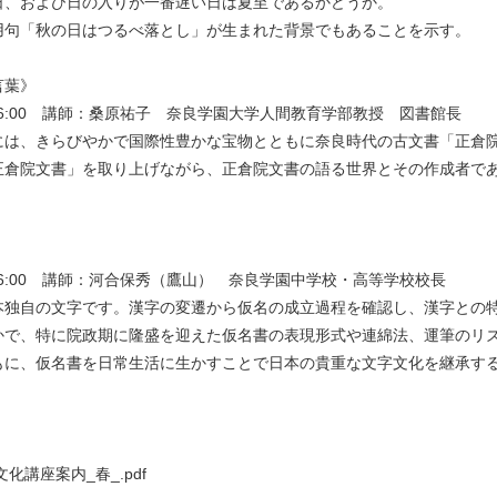
、および日の入りが一番遅い日は夏至であるかどうか。
用句「秋の日はつるべ落とし」が生まれた背景でもあることを示す。
言葉》
0～16:00 講師：桑原祐子 奈良学園大学人間教育学部教授 図書館長
には、きらびやかで国際性豊かな宝物とともに奈良時代の古文書「正倉
正倉院文書」を取り上げながら、正倉院文書の語る世界とその作成者で
》
0～16:00 講師：河合保秀（鷹山） 奈良学園中学校・高等学校校長
本独自の文字です。漢字の変遷から仮名の成立過程を確認し、漢字との
かで、特に院政期に隆盛を迎えた仮名書の表現形式や連綿法、運筆のリ
もに、仮名書を日常生活に生かすことで日本の貴重な文字文化を継承す
文化講座案内_春_.pdf