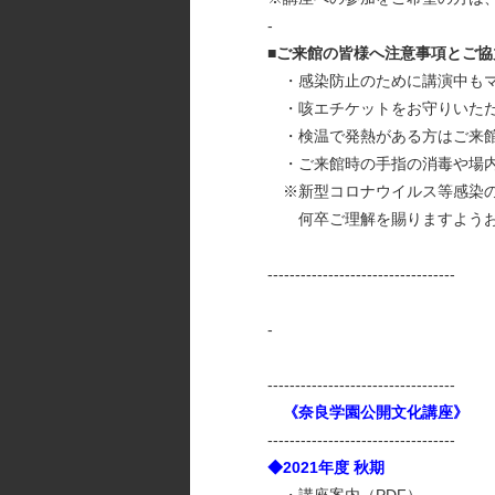
-
■ご来館の皆様へ注意事項とご
・感染防止のために講演中もマ
・咳エチケットをお守りいただ
・検温で発熱がある方はご来館
・ご来館時の手指の消毒や場内
※新型コロナウイルス等感染の
何卒ご理解を賜りますようお
----------------------------------
-
----------------------------------
《奈良学園公開文化講座》
----------------------------------
◆2021年度 秋期