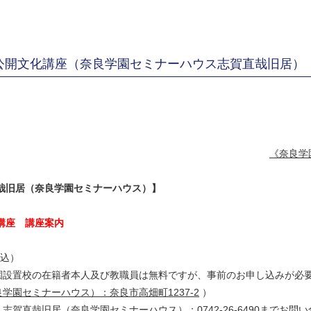
公開文化講座（奈良学園セミナーハウス志賀直哉旧居）
《奈良学
哉旧居（奈良学園セミナーハウス）】
化講座 講座案内
料込）
の在籍者本人及び教職員は無料ですが、事前のお申し込みが必要
学園セミナーハウス）：奈良市高畑町1237-2
）
、
志賀直哉旧居（奈良学園セミナーハウス）
：0742-26-6490までお