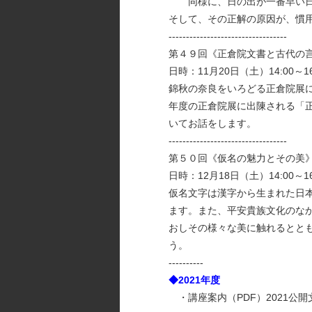
同様に、日の出が一番早い日
そして、その正解の原因が、慣
----------------------------------
第４９回《正倉院文書と古代の
日時：11月20日（土）14:0
錦秋の奈良をいろどる正倉院展
年度の正倉院展に出陳される「
いてお話をします。
----------------------------------
第５０回《仮名の魅力とその美
日時：12月18日（土）14:0
仮名文字は漢字から生まれた日
ます。また、平安貴族文化のな
おしその様々な美に触れるとと
う。
----------
◆2021年度
・講座案内（PDF）
2021公開