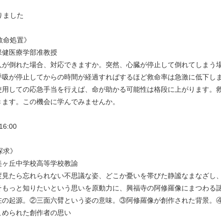
りました
救命処置》
保健医療学部准教授
が倒れた場合、対応できますか。突然、心臓が停止して倒れてしまう
呼吸が停止してからの時間が経過すればするほど救命率は急激に低下し
を使用しての応急手当を行えば、命が助かる可能性は格段に上がります。
きます。この機会に学んでみませんか。
6:00
探求》
美ヶ丘中学校高等学校教諭
見たら忘れられない不思議な姿、どこか憂いを帯びた静謐なまなざし
そもっと知りたいという思いを原動力に、興福寺の阿修羅像にまつわる
在の起源。②三面六臂という姿の意味。③阿修羅像が創作された背景。
こめられた創作者の思い