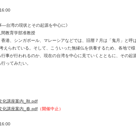
6:00
事―台湾の現状とその起源を中心に》
人間教育学部准教授
香港、シンガポール、マレーシアなどでは、旧暦７月は「鬼月」と呼
と考えられている。そして、こういった無縁仏を供養するため、各地で様
る行事が行われるのか、現在の台湾を中心に見ていくとともに、その起
も行ってみたい。
文化講座案内_秋.pdf
文化講座案内_春.pdf
（開催中止）
6:00