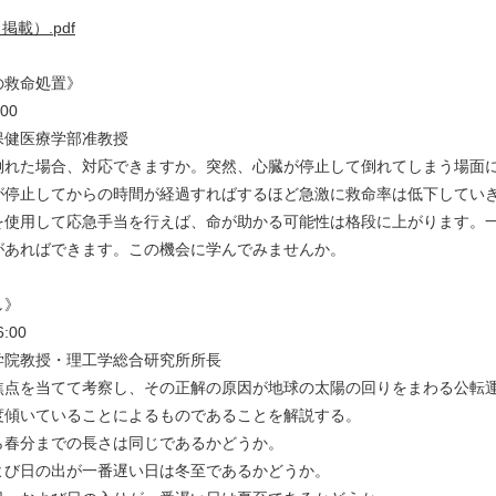
載）.pdf
の救命処置》
:00
保健医療学部准教授
倒れた場合、対応できますか。突然、心臓が停止して倒れてしまう場面
が停止してからの時間が経過すればするほど急激に救命率は低下してい
）を使用して応急手当を行えば、命が助かる可能性は格段に上がります。
があればできます。この機会に学んでみませんか。
し》
6:00
学院教授・理工学総合研究所所長
焦点を当てて考察し、その正解の原因が地球の太陽の回りをまわる公転
度傾いていることによるものであることを解説する。
ら春分までの長さは同じであるかどうか。
よび日の出が一番遅い日は冬至であるかどうか。