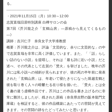
る。
----------------------------------
・2021年11月15日（月）10:30～12:00
志賀直哉旧居特別講座 白樺サロンの会
第7回《芥川龍之介「玄鶴山房」―原稿から見えてくるもの
―》
講師：吉川仁子 奈良女子大学准教授
概要：芥川龍之介は、評論「文芸的な、余りに文芸的な」の中
で志賀直哉を非常に高く評価しています。また、「「話」らし
い話のない小説」を提唱し、それは「最も詩に近い小説」だと
述べ、その代表として志賀の「焚火」を挙げました。晩年の芥
川には私小説への傾斜が見られますが、彼の死の半年前に発表
された「玄鶴山房」は、年老いて寝たきりになった堀越玄鶴と
彼を取り巻く人々の暗鬱たる在り様を描いた、「焚火」とは全
く趣の違う虚構作品です。芥川はこの作品を書き上げるのに非
常に難渋しましたが、残された原稿（奈良県吉野の阪本龍門文
庫蔵）を検証すると、彼の作品構築にあたっての苦闘が見えて
きます。その苦闘の跡をたどってみたいと思います。