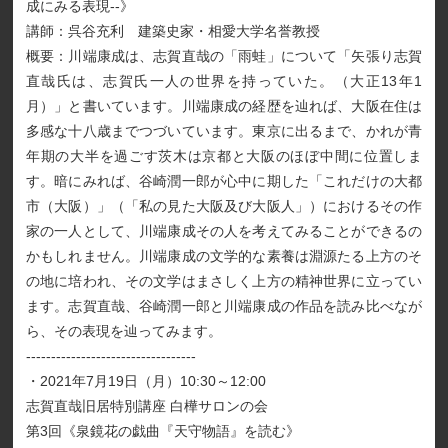
成にみる表現--》
講師：呉谷充利 建築史家・相愛大学名誉教授
概要：川端康成は、志賀直哉の「雨蛙」について「矢張り志賀
直哉氏は、志賀氏一人の世界を持っていた。（大正13年1
月）」と書いています。川端康成の経歴を辿れば、大阪在住は
多感な十八歳までつづいています。東京に出るまで、かれが青
年期の大半を過ごす茨木は京都と大阪のほぼ中間に位置しま
す。暗にみれば、谷崎潤一郎が心中に期した「これだけの大都
市（大阪）」（「私の見た大阪及び大阪人」）におけるその作
家の一人として、川端康成その人を考えてみることができるの
かもしれません。川端康成の文学的な素養は淵源たる上方のそ
の地に培われ、その文学はまさしく上方の精神世界に立ってい
ます。志賀直哉、谷崎潤一郎と川端康成の作品を読み比べなが
ら、その表現を辿ってみます。
----------------------------------
・2021年7月19日（月）10:30～12:00
志賀直哉旧居特別講座 白樺サロンの会
第3回《泉鏡花の戯曲『天守物語』を読む》