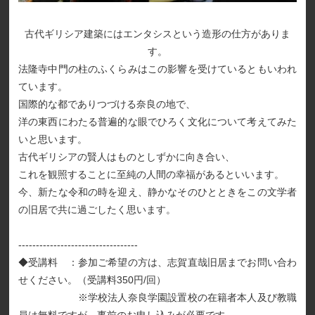
古代ギリシア建築にはエンタシスという造形の仕方がありま
す。
法隆寺中門の柱のふくらみはこの影響を受けているともいわれ
ています。
国際的な都でありつづける奈良の地で、
洋の東西にわたる普遍的な眼でひろく文化について考えてみた
いと思います。
古代ギリシアの賢人はものとしずかに向き合い、
これを観照することに至純の人間の幸福があるといいます。
今、新たな令和の時を迎え、静かなそのひとときをこの文学者
の旧居で共に過ごしたく思います。
----------------------------------
◆受講料 ：参加ご希望の方は、志賀直哉旧居までお問い合わ
せください。（受講料350円/回）
※学校法人奈良学園設置校の在籍者本人及び教職