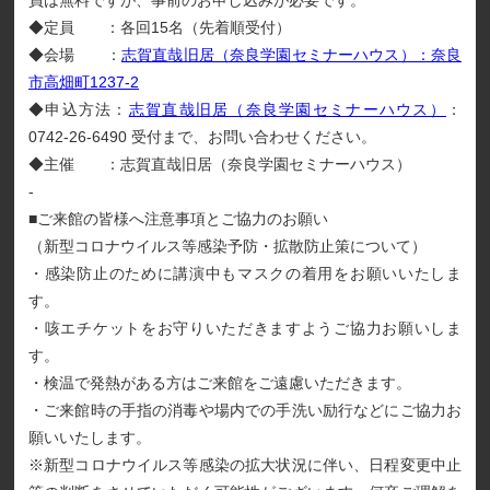
員は無料ですが、事前のお申し込みが必要です。
◆定員 ：各回15名（先着順受付）
◆会場 ：
志賀直哉旧居（奈良学園セミナーハウス）：奈良
市高畑町1237-2
◆申込方法：
志賀直哉旧居（奈良学園セミナーハウス）
：
0742-26-6490 受付まで、お問い合わせください。
◆主催 ：志賀直哉旧居（奈良学園セミナーハウス）
-
■ご来館の皆様へ注意事項とご協力のお願い
（新型コロナウイルス等感染予防・拡散防止策について）
・感染防止のために講演中もマスクの着用をお願いいたしま
す。
・咳エチケットをお守りいただきますようご協力お願いしま
す。
・検温で発熱がある方はご来館をご遠慮いただきます。
・ご来館時の手指の消毒や場内での手洗い励行などにご協力お
願いいたします。
※新型コロナウイルス等感染の拡大状況に伴い、日程変更中止