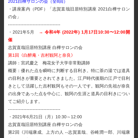
2021白樺サロンの会（全8回）
・講座案内（PDF）
「志賀直哉旧居特別講座 2021白樺サロン
の会」
----------------------------------
・2021年5月
→
令和4年 (2022年) 1月17日10:30〜12:00開
催
志賀直哉旧居特別講座 白樺サロンの会
第1回《白醉庵・吉村観阿と奈良》
講師：宮武慶之 梅花女子大学非常勤講師
概要：優れた点を瞬時に判断する目利き。特に茶の湯では道具
の目利きが重要とされてきました。江戸時代後期の江戸で目利
きとして活躍した吉村観阿もその一人です。観阿の先祖が奈良
の出身であった点を中心に、観阿の生涯と道具の目利きについ
てご紹介します。
----------------------------------
・2021年6月21日（月）10:30～12:00
志賀直哉旧居特別講座 白樺サロンの会
第2回《川端康成、上方の人 --志賀直哉、谷崎潤一郎、川端康