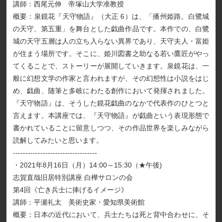
講師：西尾元伸 帝塚山大学准教授
概要：泉鏡花『天守物語』（大正 6）は、「播州姫路。白鷺城
の天守、第五重」を舞台とした戯曲作品です。本作での、白鷺
城の天守五層は人の立ち入らない異界であり、天守夫人・富姫
が住まう場所です。そこに、姫川図書之助なる若い鷹匠がやっ
てくることで、ストーリーが展開していきます。泉鏡花は、一
般に幻想文学の作家と言われますが、その幻想性は小説をはじ
め、戯曲、随筆と多岐にわたる創作において発揮されました。
『天守物語』は、そうした鏡花戯曲のなかで代表作のひとつと
言えます。本講座では、『天守物語』が戯曲という表現形態で
書かれていることに留意しつつ、その作品世界を楽しみながら
読解してみたいと思います。
----------------------------------
・2021年8月16日（月）14:00～15:30（★午後)
志賀直哉旧居特別講座 白樺サロンの会
第4回《亡き兵士に捧げるイメージ》
講師：平瀬礼太 美術史家・愛知県美術館
概要：日本の近代において、兵士たちは死と背中合わせに、そ