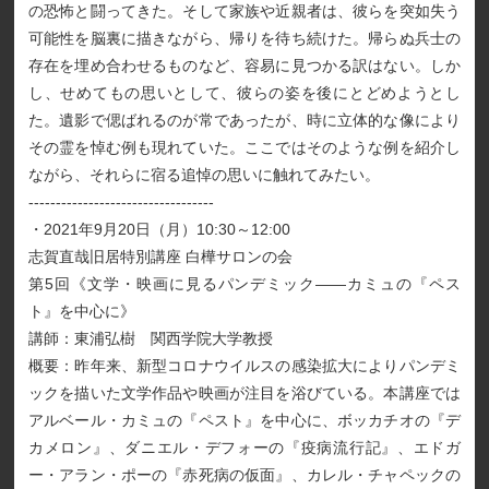
の恐怖と闘ってきた。そして家族や近親者は、彼らを突如失う
可能性を脳裏に描きながら、帰りを待ち続けた。帰らぬ兵士の
存在を埋め合わせるものなど、容易に見つかる訳はない。しか
し、せめてもの思いとして、彼らの姿を後にとどめようとし
た。遺影で偲ばれるのが常であったが、時に立体的な像により
その霊を悼む例も現れていた。ここではそのような例を紹介し
ながら、それらに宿る追悼の思いに触れてみたい。
----------------------------------
・2021年9月20日（月）10:30～12:00
志賀直哉旧居特別講座 白樺サロンの会
第5回《文学・映画に見るパンデミック――カミュの『ペス
ト』を中心に》
講師：東浦弘樹 関西学院大学教授
概要：昨年来、新型コロナウイルスの感染拡大によりパンデミ
ックを描いた文学作品や映画が注目を浴びている。本講座では
アルベール・カミュの『ペスト』を中心に、ボッカチオの『デ
カメロン』、ダニエル・デフォーの『疫病流行記』、エドガ
ー・アラン・ポーの『赤死病の仮面』、カレル・チャペックの