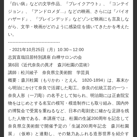
『白い病』などの文学作品、『ブレイクアウト』、『コンテイ
ジョン』、『アンドロメダ...』などの映画、さらには『バイオ
ハザード』、『ブレインデッド』などゾンビ映画にも言及しな
がら、文学・映画がどのように感染症を描いてきたかを考えた
い。
----------------------------------
・2021年10月25日（月）10:30～12:00
志賀直哉旧居特別講座 白樺サロンの会
第6回《近代奈良の異才 森川杜園の芸術》
講師：松川綾子 奈良県立美術館 学芸員
概要：森川杜園（もりかわ・とえん 1820-1894）は、幕末か
ら明治にかけて奈良で活躍した彫工。奈良の伝統工芸の一つ・
奈良人形（一刀彫）の名手として知られ、明治期には正倉院宝
物をはじめとする名宝の模写・模造制作にも取り組み、国内外
の博覧会で受賞を重ねるなど、日本の彫刻史に確かな足跡を残
した人物である。本講座では、杜園の生誕200周年を記念して
奈良県立美術館で開催予定の「生誕200周年記念 森川杜園
展」（仮称）と連動し、その魅力あふれる造形世界を紹介す