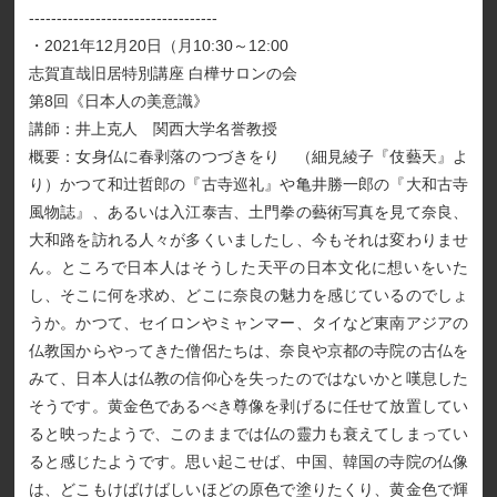
----------------------------------
・2021年12月20日（月10:30～12:00
志賀直哉旧居特別講座 白樺サロンの会
第8回《日本人の美意識》
講師：井上克人 関西大学名誉教授
概要：女身仏に春剥落のつづきをり （細見綾子『伎藝天』よ
り）かつて和辻哲郎の『古寺巡礼』や亀井勝一郎の『大和古寺
風物誌』、あるいは入江泰吉、土門拳の藝術写真を見て奈良、
大和路を訪れる人々が多くいましたし、今もそれは変わりませ
ん。ところで日本人はそうした天平の日本文化に想いをいた
し、そこに何を求め、どこに奈良の魅力を感じているのでしょ
うか。かつて、セイロンやミャンマー、タイなど東南アジアの
仏教国からやってきた僧侶たちは、奈良や京都の寺院の古仏を
みて、日本人は仏教の信仰心を失ったのではないかと嘆息した
そうです。黄金色であるべき尊像を剥げるに任せて放置してい
ると映ったようで、このままでは仏の靈力も衰えてしまってい
ると感じたようです。思い起こせば、中国、韓国の寺院の仏像
は、どこもけばけばしいほどの原色で塗りたくり、黄金色で輝