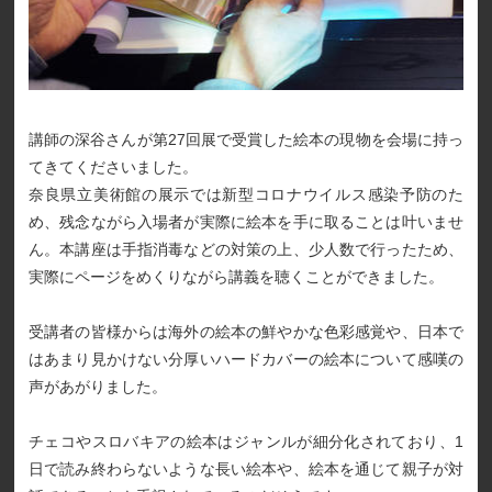
講師の深谷さんが第27回展で受賞した絵本の現物を会場に持っ
てきてくださいました。
奈良県立美術館の展示では新型コロナウイルス感染予防のた
め、残念ながら入場者が実際に絵本を手に取ることは叶いませ
ん。本講座は手指消毒などの対策の上、少人数で行ったため、
実際にページをめくりながら講義を聴くことができました。
受講者の皆様からは海外の絵本の鮮やかな色彩感覚や、日本で
はあまり見かけない分厚いハードカバーの絵本について感嘆の
声があがりました。
チェコやスロバキアの絵本はジャンルが細分化されており、1
日で読み終わらないような長い絵本や、絵本を通じて親子が対