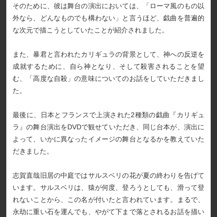
そのために、彼は舞台の演出においては、「ローマ風のもの以
外なら、どんなものでも構わない」と言うほど、戯曲を普遍的
な次元で描こうとしていたことが紹介されました。
また、暴君と言われたカリギュラの背景として、神への反逆を
成就するために、自ら神となり、そして殺害されることを望
む、「高度な自殺」の意味についてのお話をしていただきまし
た。
最後に、日本とフランスで上演された2種類の戯曲『カリギュ
ラ』の舞台演出をDVDで観せていただき、同じ台本が、演出に
よって、いかに異なったイメージの舞台となるかを教えていた
だきました。
志賀直哉旧居の中庭ではサルスベリの花が夏の終わりを告げて
います。サルスベリは、猿が何度、登ろうとしても、滑って登
れないことから、この名が付いたと言われています。まるで、
永劫に重い石を運んでも、やがて下まで落とされるお話を描い