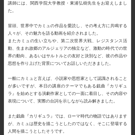
講師には、関西学院大学教授・東浦弘樹先生をお迎えしまし
た。
冒頭、世界中でカミュの作品を愛読し、その考え方に共鳴する
人々が、その魅力を語る動画を紹介されました。
またカミュの生い立ちや、第二次世界大戦、レジスタンス活
動、生まれ故郷のアルジェリアの独立など、激動の時代での世
界の動向、あるいはサルトルとの友好と決別など、彼の作品や
思想を作り上げた背景についてお話しいただきました。
一般にカミュと言えば、小説家や思想家として認識されること
が多いですが、本日の講座のテーマでもある戯曲『カリギュ
ラ』を始めとする演劇作家としての一面に着目し、その内容や
表現について、実際の台詞を示しながら読み解きました。
また戯曲『カリギュラ』では、ローマ時代の物語ではあります
が、カミュは歴史を描こうとしたのではなく、そこに登場する
人間を描こうとしたそうです。