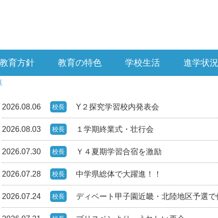
教育方針
教育の特色
学校生活
進学状
覧
2026.08.06
Y２探究学習校内発表会
校長
2026.08.03
１学期終業式・壮行会
校長
2026.07.30
Ｙ４夏期学習合宿を激励
校長
2026.07.28
中学県総体で大躍進！！
校長
2026.07.24
ディベート甲子園近畿・北陸地区予選で
校長