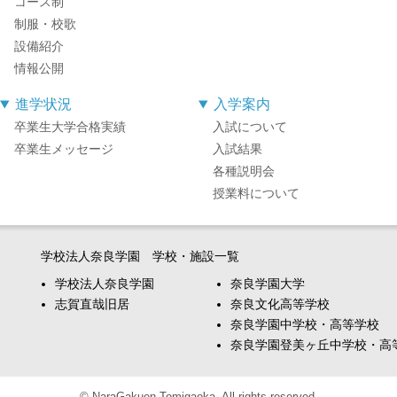
コース制
制服・校歌
設備紹介
情報公開
進学状況
入学案内
卒業生大学合格実績
入試について
卒業生メッセージ
入試結果
各種説明会
授業料について
学校法人奈良学園 学校・施設一覧
学校法人奈良学園
奈良学園大学
志賀直哉旧居
奈良文化高等学校
奈良学園中学校・高等学校
奈良学園登美ヶ丘中学校・高
© NaraGakuen Tomigaoka. All rights reserved.