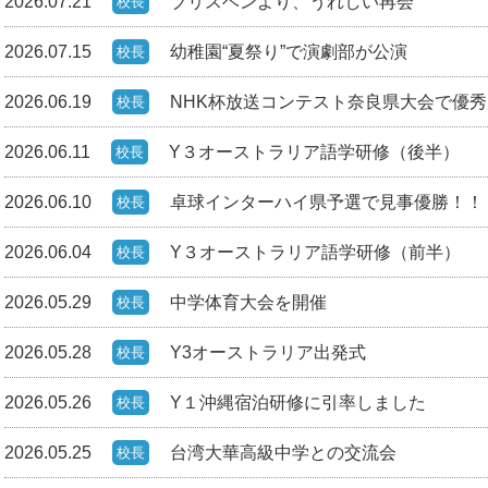
2026.07.21
ブリスベンより、うれしい再会
校長
2026.07.15
幼稚園“夏祭り”で演劇部が公演
校長
2026.06.19
NHK杯放送コンテスト奈良県大会で優
校長
2026.06.11
Y３オーストラリア語学研修（後半）
校長
2026.06.10
卓球インターハイ県予選で見事優勝！！
校長
2026.06.04
Y３オーストラリア語学研修（前半）
校長
2026.05.29
中学体育大会を開催
校長
2026.05.28
Y3オーストラリア出発式
校長
2026.05.26
Y１沖縄宿泊研修に引率しました
校長
2026.05.25
台湾大華高級中学との交流会
校長