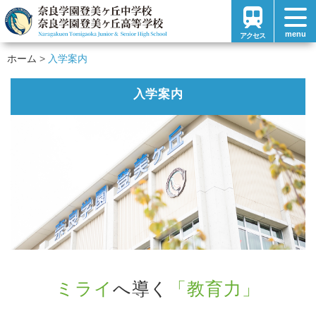
menu
アクセス
ホーム
入学案内
入学案内
ミライ
へ導く
「教育力」