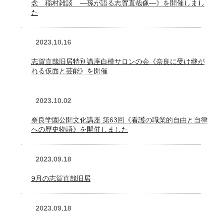
念 稲村雑談 ―孫が語る志賀直哉像―》を開催しまし
た
2023.10.16
志賀直哉旧居特別講座白樺サロンの会《奈良に受け継が
れる仮面と芸能》を開催
2023.10.02
奈良学園公開文化講座 第63回《看護の職業的自由と自律
への歴史物語》を開催しました
2023.09.18
9月の志賀直哉旧居
2023.09.18