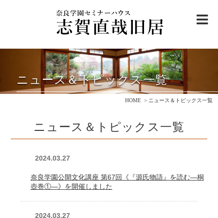
me
志賀直哉旧居について
ニュース＆トピックス一覧
ご利用案内
・
アクセス
HOME
ニュース＆トピックス一覧
邸内ご案内
ニュース＆トピックス一覧
志賀直哉と奈良を巡る
観光モデルコース
志賀直哉について
2024.03.27
ニュース＆トピックス
奈良学園公開文化講座 第67回《『源氏物語』を読む―桐
壺巻①―》を開催しました
寄付のお願い
2024.03.27