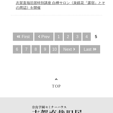
志賀直哉旧居特別講座 白樺サロン《泉鏡花『露宿』とそ
の周辺》を開催
First
Prev
1
2
3
4
5
6
7
8
9
10
Next
Last
TOP