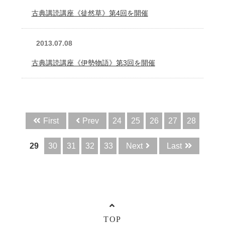
古典講読講座《徒然草》第4回を開催
2013.07.08
古典講読講座《伊勢物語》第3回を開催
First
Prev
24
25
26
27
28
29
30
31
32
33
Next
Last
TOP