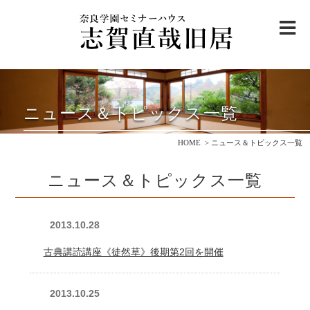
me
志賀直哉旧居について
ニュース＆トピックス一覧
ご利用案内
・
アクセス
HOME
ニュース＆トピックス一覧
邸内ご案内
ニュース＆トピックス一覧
志賀直哉と奈良を巡る
観光モデルコース
志賀直哉について
2013.10.28
ニュース＆トピックス
古典講読講座《徒然草》後期第2回を開催
寄付のお願い
2013.10.25