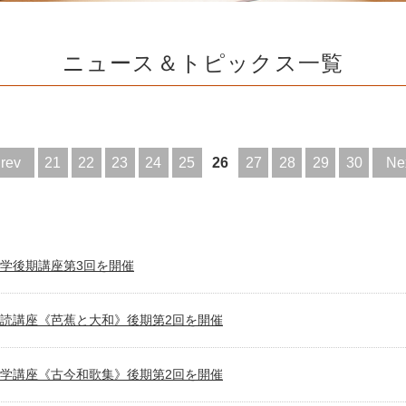
ニュース＆トピックス一覧
rev
21
22
23
24
25
26
27
28
29
30
Ne
学後期講座第3回を開催
読講座《芭蕉と大和》後期第2回を開催
学講座《古今和歌集》後期第2回を開催