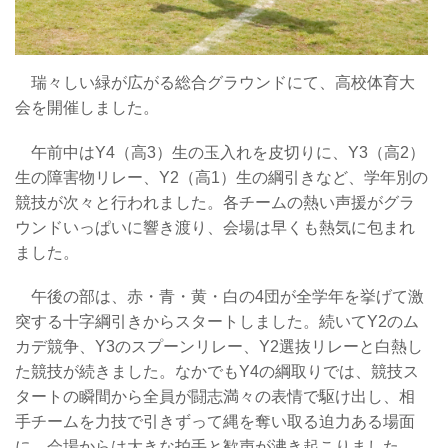
瑞々しい緑が広がる総合グラウンドにて、高校体育大
会を開催しました。
午前中はY4（高3）生の玉入れを皮切りに、Y3（高2）
生の障害物リレー、Y2（高1）生の綱引きなど、学年別の
競技が次々と行われました。各チームの熱い声援がグラ
ウンドいっぱいに響き渡り、会場は早くも熱気に包まれ
ました。
午後の部は、赤・青・黄・白の4団が全学年を挙げて激
突する十字綱引きからスタートしました。続いてY2のム
カデ競争、Y3のスプーンリレー、Y2選抜リレーと白熱し
た競技が続きました。なかでもY4の綱取りでは、競技ス
タートの瞬間から全員が闘志満々の表情で駆け出し、相
手チームを力技で引きずって縄を奪い取る迫力ある場面
に、会場からは大きな拍手と歓声が沸き起こりました。