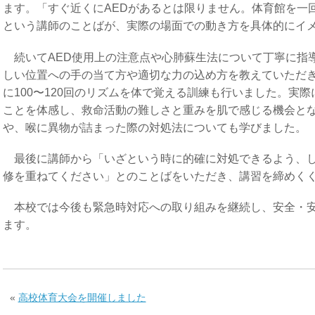
ます。「すぐ近くにAEDがあるとは限りません。体育館を一
という講師のことばが、実際の場面での動き方を具体的にイ
続いてAED使用上の注意点や心肺蘇生法について丁寧に指
しい位置への手の当て方や適切な力の込め方を教えていただき
に100〜120回のリズムを体で覚える訓練も行いました。実
ことを体感し、救命活動の難しさと重みを肌で感じる機会と
や、喉に異物が詰まった際の対処法についても学びました。
最後に講師から「いざという時に的確に対処できるよう、し
修を重ねてください」とのことばをいただき、講習を締めく
本校では今後も緊急時対応への取り組みを継続し、安全・安
ます。
«
高校体育大会を開催しました