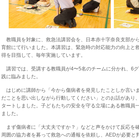
教職員を対象に、救急法講習会を、日本赤十字奈良支部から
育館にて行いました。本講習は、緊急時の対応能力の向上と
得を目指して、毎年実施しています。
講習では、受講する教職員が4〜5名のチームに分かれ、6
践に臨みました。
はじめに講師から「今から傷病者を発見したことしか言いま
だことを思い出しながら行動してください」とのお話があり
タートしました。子どもたちの安全を守る立場にある教職員
ました。
まず傷病者に「大丈夫ですか？」などと声をかけて反応を確
周囲の協力者を募って救急への通報を依頼し、AEDが必要と