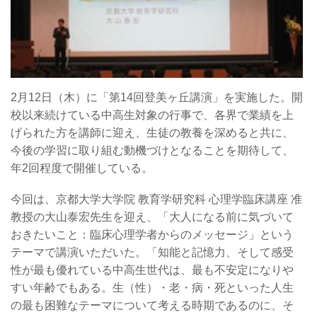
2月12日（木）に「第14回登美ヶ丘講演」を実施した。開
校以来続けている中高生対象の行事で、各界で業績を上
げられた方を講師に迎え、生徒の教養を深めると共に、
今後の学習に取り組む動機づけとなることを期待して、
年2回程度で開催している。
今回は、京都大学大学院 教育学研究科 心理学臨床講座 准
教授の大山泰宏先生を迎え、「大人になる前に気づいて
おきたいこと：臨床心理学者からのメッセージ」という
テーマで講演いただいた。「知能と記憶力、そして感受
性が最も優れている中高生世代は、最も不安定になりや
すい年齢でもある。生（性）・老・病・死といった人生
の最も困難なテーマについて考える時期であるのに、そ