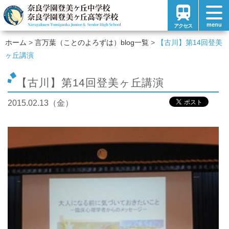
menu
アクセス
ホーム
言万葉（ことのよろずは）blog一覧
【古川】第14回登美
ヶ丘講演
【古川】第14回登美ヶ丘講演
2015.02.13（金）