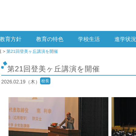
教育方針
教育の特色
学校生活
進学状
覧
第21回登美ヶ丘講演を開催
第21回登美ヶ丘講演を開催
校長
2026.02.19（木）