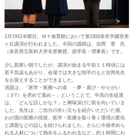
2月19日水曜日、ＭＹ体育館において第18回奈良学園登美
ヶ丘講演が行われました。今回の講師は、吉岡 章 氏
（奈良県立医科大学名誉教授、前学長・理事長）です。
少し肌寒い朝でしたが、講演が始まる午前１１時頃には
若干気温もあがり、会場では大きな拍手のもと吉岡先生
をお迎えすることができました。
演題は、「医学・医療への道 －夢・喜び・やりがい
（３Y）を求めて進め－」ということで、中高の生徒達
は、「どんな話しかな？」と興味深げに前を向いていま
した。先生は、ご自分の生い立ちを紹介いただいた後、
わが国の医療の現状、医学・医療を取り巻く環境の変化
と課題などの話しを続けられました。さらに今後求めら
れる人材について熱弁をふるわれるなど、約１時間にわ