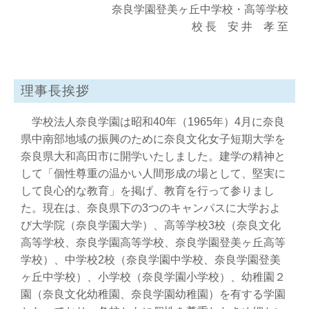
奈良学園登美ヶ丘中学校・高等学校
校 長 安 井 孝 至
理事長挨拶
学校法人奈良学園は昭和40年（1965年）4月に奈良
県中南部地域の振興のために奈良文化女子短期大学を
奈良県大和高田市に開学いたしました。建学の精神と
して「個性尊重の温かい人間形成の場として、堅実に
して良心的な教育」を掲げ、教育を行って参りまし
た。現在は、奈良県下の3つのキャンパスに大学およ
び大学院（奈良学園大学）、高等学校3校（奈良文化
高等学校、奈良学園高等学校、奈良学園登美ヶ丘高等
学校）、中学校2校（奈良学園中学校、奈良学園登美
ヶ丘中学校）、小学校（奈良学園小学校）、幼稚園２
園（奈良文化幼稚園、奈良学園幼稚園）を有する学園