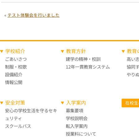
«
テスト体験会を行いました
学校紹介
教育方針
教育
ごあいさつ
建学の精神・校訓
高い
制服・校歌
12年一貫教育システム
協同
設備紹介
やり
情報公開
安全対策
入学案内
在校生
安心の学校生活を守る
セキ
募集要項
ュリティ
学校説明会
スクールバス
転入学案内
授業料について