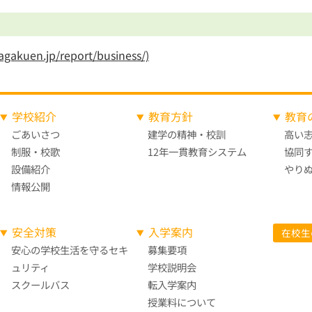
kuen.jp/report/business/)
学校紹介
教育方針
教育
ごあいさつ
建学の精神・校訓
高い
制服・校歌
12年一貫教育システム
協同
設備紹介
やり
情報公開
安全対策
入学案内
在校生
安心の学校生活を守る
セキ
募集要項
ュリティ
学校説明会
スクールバス
転入学案内
授業料について