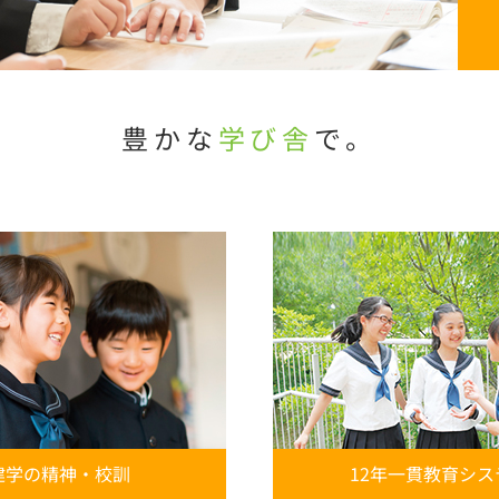
豊かな
学び舎
で。
建学の精神・校訓
12年一貫教育シス