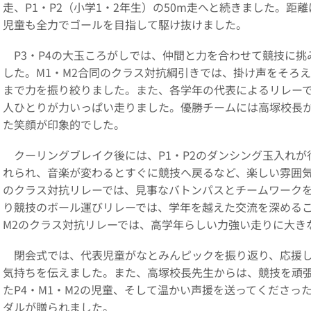
走、P1・P2（小学1・2年生）の50m走へと続きました。
児童も全力でゴールを目指して駆け抜けました。
P3・P4の大玉ころがしでは、仲間と力を合わせて競技に挑
した。M1・M2合同のクラス対抗綱引きでは、掛け声をそろ
まで力を振り絞りました。また、各学年の代表によるリレー
人ひとりが力いっぱい走りました。優勝チームには高塚校長
た笑顔が印象的でした。
クーリングブレイク後には、P1・P2のダンシング玉入れが
れられ、音楽が変わるとすぐに競技へ戻るなど、楽しい雰囲気
のクラス対抗リレーでは、見事なバトンパスとチームワークを
り競技のボール運びリレーでは、学年を越えた交流を深めるこ
M2のクラス対抗リレーでは、高学年らしい力強い走りに大き
閉会式では、代表児童がなとみんピックを振り返り、応援し
気持ちを伝えました。また、高塚校長先生からは、競技を頑
たP4・M1・M2の児童、そして温かい声援を送ってくださっ
ダルが贈られました。