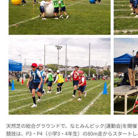
天然芝の総合グラウンドで、なとみんピック(運動会)を開催
競技は、P3・P4（小学3・4年生）の80m走からスタートし、