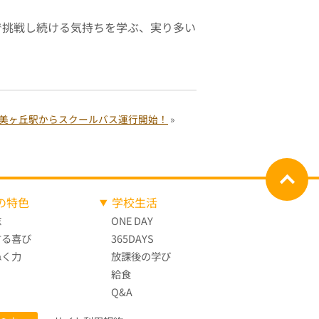
挑戦し続ける気持ちを学ぶ、実り多い
美ヶ丘駅からスクールバス運行開始！
»
の特色
学校生活
志
ONE DAY
する喜び
365DAYS
ぬく力
放課後の学び
給食
Q&A