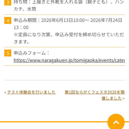
持ち物：上履きと外靴を入れる袋（親子とも）、ハン
カチ、水筒
申込み期間：2026年6月13日10:00～ 2026年7月24日
13：00
※定員になり次第、申込み受付を締め切らせていただ
きます。
申込みフォーム：
https://www.naragakuen.jp/tomigaoka/events/categor
«
テスト体験会を行いました
第1回ならがくフェスタ2026を開
催しました
»