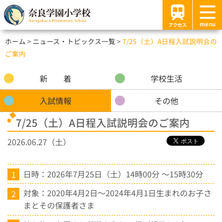
menu
アクセス
ホーム
ニュース・トピックス一覧
7/25（土）A日程入試説明会の
ご案内
新 着
学校生活
入試情報
その他
7/25（土）A日程入試説明会のご案内
2026.06.27（土）
日時：2026年
7
月
25
日（土）14時
00
分 ～
15
時
30
分
対象：2020年
4
月
2
日～
2024
年
4
月
1
日生まれのお子さ
まとその保護者さま