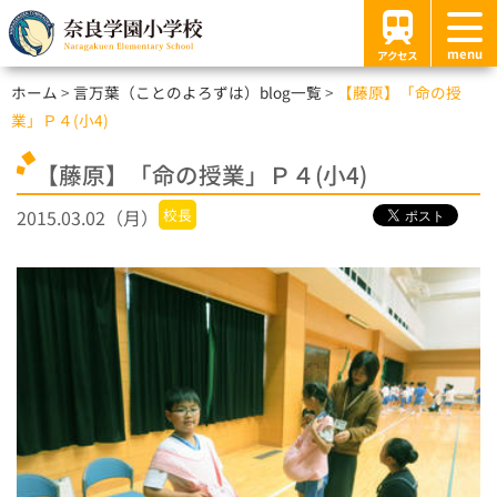
menu
アクセス
ホーム
言万葉（ことのよろずは）blog一覧
【藤原】「命の授
業」Ｐ４(小4)
【藤原】「命の授業」Ｐ４(小4)
2015.03.02（月）
校長