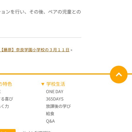
ションを行い、その後、ペアの児童との
【藤原】奈良学園小学校の３月１１日
»
の特色
学校生活
志
ONE DAY
する喜び
365DAYS
ぬく力
放課後の学び
給食
Q&A