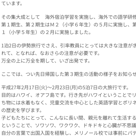
ています。
その集大成として 海外宿泊学習を実施し、海外での語学研
第１期生、第２期生はＭ２（小学６年生）の５月に実施し、
１（小学５年生）の２月に実施しました。
1泊2日の伊勢旅行でさえ、引率教員にとっては大きな注意が
れて、となれば、なおさらの注意が必要です。
万全の上に万全を期して、いざ出発です。
ここでは、つい先日帰国した第３期生の活動の様子をお知ら
平成27年2月17日(火)～2月23日(月)の5泊7日の大旅行です。
目的はハワイ、オアフ島です。行き先がハワイということで
ち物には水着もなく、児童交流を中心とした英語学習とポリ
の歴史を学びます。
子どもたちにとって、こんなに長い間、親元を離れて生活す
ということで、ソワソワ、ワクワク、ドキドキと心臓が不思議
自分の言葉で出国入国を経験し、メリノール校では事前にバ