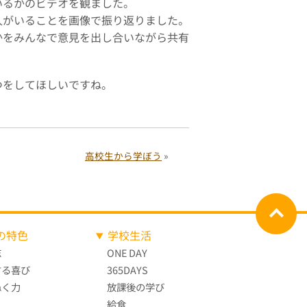
るかのビデオを観ました。
人がいることを画像で振り返りました。
かをみんなで意見を出し合いながら共有
をしてほしいですね。
高校生から学ぼう
»
の特色
学校生活
志
ONE DAY
する喜び
365DAYS
ぬく力
放課後の学び
給食