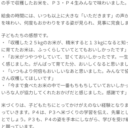
の手で収穫したお米を、Ｐ３・Ｐ４生みんなで味わいました
給食の時間には、いつも以上に大きな「いただきます」の声
を味わい、何度もおかわりをする姿が見られ、見事に完食し
子どもたちの感想です。
・「収穫した２５kgのお米が、精米すると１３kgになると
に育てたお米は、ふっくらしていてとてもおいしかったです
・「お米がつやつやしていて、甘くておいしかったです。一
く感じました。がんばって育てた分、おいしくなると思いま
・「いつもより何倍もおいしいなあと思いました。みんなで
さん収穫してほしいです」
・「今まで食べたお米の中で一番もちもちしていておいしか
いろな人が協力してくれたおかげだと感じました。感謝です
米づくりは、子どもたちにとってかけがえのない経験となり
っていきます。P４は、P３へ米づくりの学習を伝え、先輩と
とでしょう。P３も、P４の姿を手本にしながら、学びを受け
と願っています。