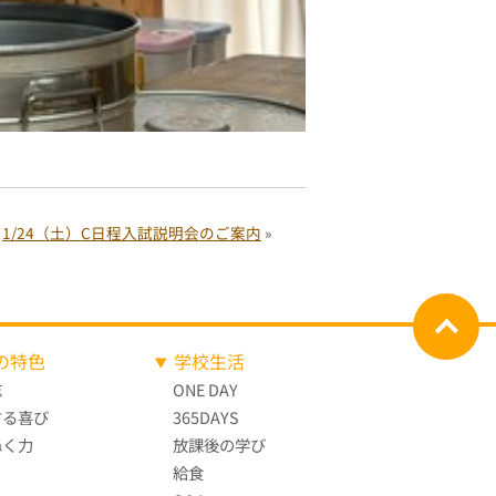
1/24（土）C日程入試説明会のご案内
»
の特色
学校生活
志
ONE DAY
する喜び
365DAYS
ぬく力
放課後の学び
給食