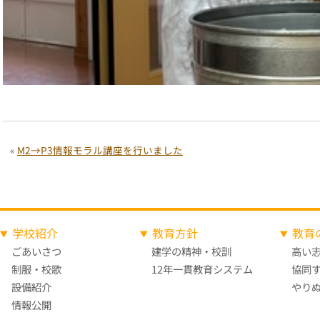
«
M2→P3情報モラル講座を行いました
学校紹介
教育方針
教育
ごあいさつ
建学の精神・校訓
高い
制服・校歌
12年一貫教育システム
協同
設備紹介
やり
情報公開