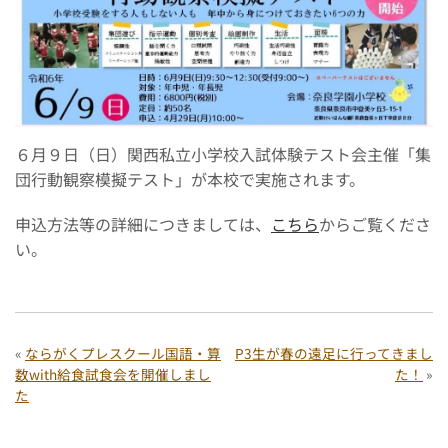
６月９日（日）関西私立小学校​入試体験テスト会主催「集
団行動観察模擬テスト」が本校で実施されます。
申込方法等の詳細につきましては、
こちら
からご覧くださ
い。
«
ならがくプレスクール国語・算
P3生が春の遠足に行ってきまし
数with給食試食会を開催しまし
た！
»
た