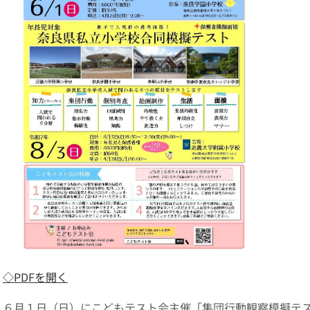
◇PDFを開く
６月１日（日）にこどもテスト会主催「集団行動観察模擬テ