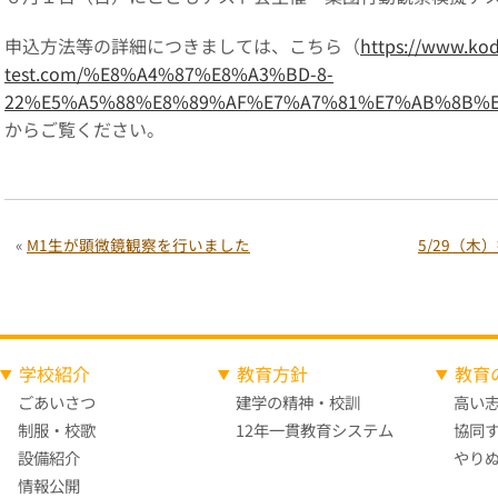
申込方法等の詳細につきましては、こちら（
https://www.ko
test.com/%E8%A4%87%E8%A3%BD-8-
22%E5%A5%88%E8%89%AF%E7%A7%81%E7%AB%8B%
からご覧ください。
«
M1生が顕微鏡観察を行いました
5/29（
学校紹介
教育方針
教育
ごあいさつ
建学の精神・校訓
高い
制服・校歌
12年一貫教育システム
協同
設備紹介
やり
情報公開