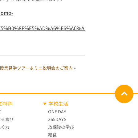
domo-
E5%B0%8F%E5%AD%A6%E6%A0%A1%E5%90%88%E5%9
木）授業見学ツアー＆ミニ説明会のご案内
»
の特色
学校生活
志
ONE DAY
する喜び
365DAYS
ぬく力
放課後の学び
給食