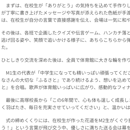
まずは、在校生が「ありがとう」の気持ちを込めて手作りし
が丁寧に書き上げたメッセージや写真が添えられた色紙が手
は、在校生が自分の言葉で直接感謝を伝え、会場は一気に和
その後は、各班で企画したクイズや伝言ゲーム、ハンカチ落
逃げ回る姿や、笑顔で追いかける様子に、あちらこちらから
た。
ひとしきり交流を深めた後は、全員で体育館に大きな輪を作
M1生の代表が「中学生になっても精いっぱい頑張ってくだ
なさんの大切な『ふるさと』であり続けるよう、想いを込め
と』を合唱。歌声が体育館いっぱいに広がり、感動的なフィ
最後に高塚校長から「この
6
年間で、心も体も逞しく成長し
く羽ばたき、毎日を充実させていってください」と、温かい
式の締めくくりには、在校生が作った花道を
M2
生がくぐり
う！」という言葉が飛び交う中、優しさに満ちた送る会は幕