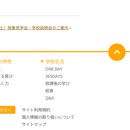
5（土）授業見学会・学校説明会のご案内
»
の特色
学校生活
志
ONE DAY
する喜び
365DAYS
ぬく力
放課後の学び
給食
Q&A
サイト利用規約
の方へ
個人情報の取り扱いについて
サイトマップ