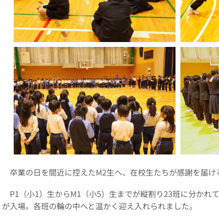
卒業の日を間近に控えた
M2
生へ、在校生たちが感謝を届け
P1（小
1
）生から
M1
（小
5
）生までが縦割り
23
班に分かれ
が入場。各班の輪の中へと温かく迎え入れられました。