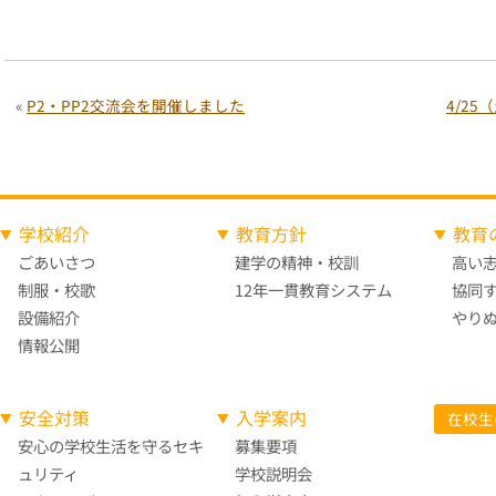
«
P2・PP2交流会を開催しました
4/2
学校紹介
教育方針
教育
ごあいさつ
建学の精神・校訓
高い
制服・校歌
12年一貫教育システム
協同
設備紹介
やり
情報公開
安全対策
入学案内
在校生
安心の学校生活を守る
セキ
募集要項
ュリティ
学校説明会