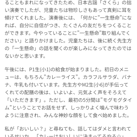
ることもまれになってきたため、日本古謡「さくら」の拙
い演奏でしたが、児童たちは物珍しさもあって真剣に耳を
傾けてくれました。演奏後には、「何かに”一生懸命”にな
れば、自分に自信がつき、たくさんの友だちをつくること
ができます。今やっていることに”一生懸命”取り組んでく
ださい」と語りかけました。児童たちは、後に続く先生方
の「一生懸命」の話を聞くのが楽しみになってきたのでは
ないかと思います。
午後には、P1生(小1)の給食が始まりました。初日のメニ
ューは、もちろん”カレーライス”。カラフルサラダ、バナ
ナ、牛乳も付いています。先生方やM2生(小6)が手伝って
くれての配膳の後は、いよいよ、元気よく声をそろえて
「いただきます」。ただし、最初の5分間は”モグモグタイ
ム”ということでお話をせず、しっかりよく噛んで味わう
ように注意され、みんな神妙な顔をして食べ始めました。
私が「おいしい？」と尋ねても、話してはダメと言われて
いるせいか、「カレーはおいしいに決まってるやろ☆」