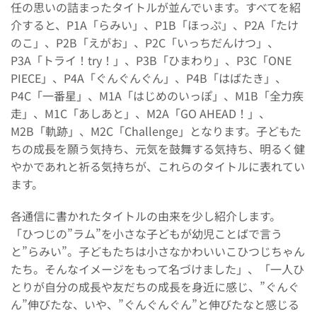
任の思いの詰まったタイトルが並んでいます。すべてを紹
介すると、P1A「らみい」、P1B「ほっぷ」、P2A「たけ
のこ」、P2B「えがお」、P2C「いっちだんけつ」、
P3A「トライ！try！」、P3B「ひまわり」、P3C「ONE
PIECE」、P4A「ぐんぐんぐん」、P4B「はばたき」、
P4C「一番星」、M1A「はじめのいっぽ」、M1B「全力疾
走」、M1C「あしあと」、M2A「GO AHEAD！」、
M2B「軌跡」、M2C「Challenge」となります。子どもた
ちの成長を願う気持ち、元気を鼓舞する気持ち、明るく健
やかであれと祈る気持ちが、これらのタイトルに表れてい
ます。
各通信に書かれたタイトルの由来を少し紹介します。
「ひつじの”ラム”を小さな子どもが幼児ことばで言う
と”らみい”。子どもたちは小さなかわいいこひつじちゃん
たち。そんなイメージをもって名づけました」、「一人ひ
とりが自分の成長や友だちの成長を身近に感じ、”ぐんぐ
ん”伸びたな、いや、”ぐんぐんぐん”と伸びたなと感じる