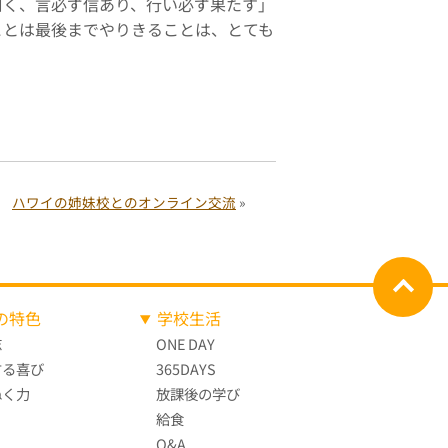
曰く、言必ず信あり、行い必ず果たす」
ことは最後までやりきることは、とても
ハワイの姉妹校とのオンライン交流
»
の特色
学校生活
志
ONE DAY
する喜び
365DAYS
ぬく力
放課後の学び
給食
Q&A