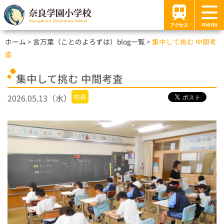
menu
アクセス
ホーム
言万葉（ことのよろずは）blog一覧
集中して挑む 中間考
査
集中して挑む 中間考査
2026.05.13（水）
校長