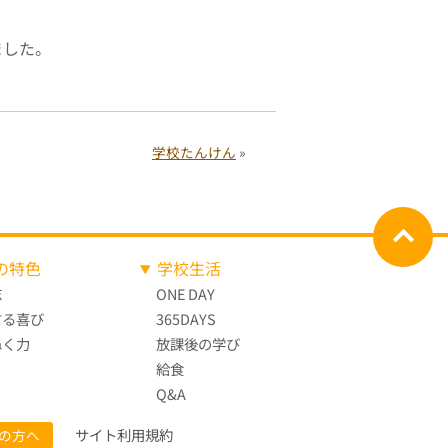
ました。
学校たんけん
»
の特色
学校生活
志
ONE DAY
する喜び
365DAYS
ぬく力
放課後の学び
給食
Q&A
サイト利用規約
の方へ