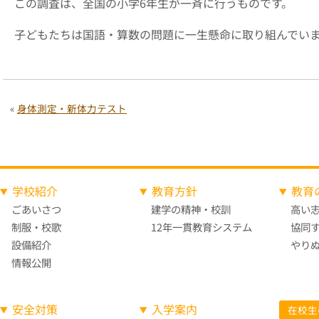
この調査は、全国の小学
6
年生が一斉に行うものです。
子どもたちは国語・算数の問題に一生懸命に取り組んでい
«
身体測定・新体力テスト
学校紹介
教育方針
教育
ごあいさつ
建学の精神・校訓
高い
制服・校歌
12年一貫教育システム
協同
設備紹介
やり
情報公開
安全対策
入学案内
在校生