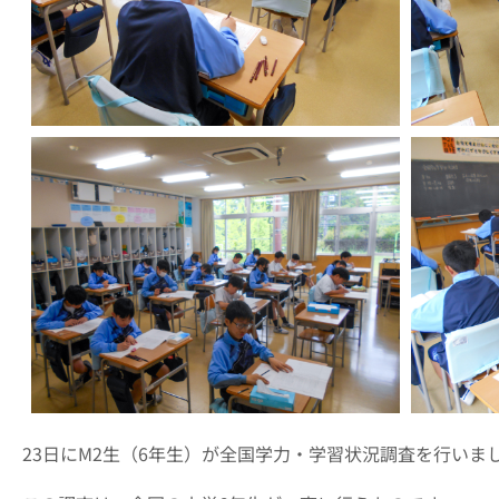
23
日に
M2
生（
6
年生）が全国学力・学習状況調査を行いま