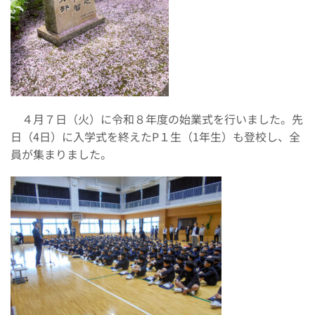
４月７日（火）に令和８年度の始業式を行いました。先
日（
4
日）に入学式を終えた
P
１生（
1
年生）も登校し、全
員が集まりました。