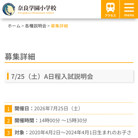
menu
アクセス
ホーム
各種説明会
募集詳細
募集詳細
7/25（土）A日程入試説明会
開催日：
2026年7月25日（土）
開催時間：
14時
00
分 ～
15
時
30
分
対象：
2020年
4
月
2
日～
2024
年
4
月
1
日生まれのお子さ