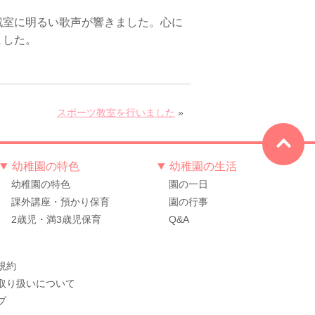
室に明るい歌声が響きました。心に
ました。
スポーツ教室を行いました
»
幼稚園の特色
幼稚園の生活
幼稚園の特色
園の一日
課外講座・預かり保育
園の行事
2歳児・満3歳児保育
Q&A
規約
取り扱いについて
プ