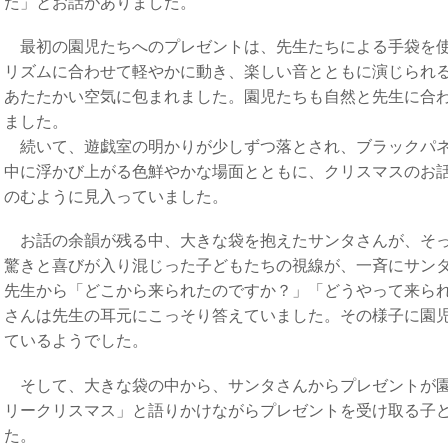
た」とお話がありました。
最初の園児たちへのプレゼントは、先生たちによる手袋を使
リズムに合わせて軽やかに動き、楽しい音とともに演じられ
あたたかい空気に包まれました。園児たちも自然と先生に合
ました。
続いて、遊戯室の明かりが少しずつ落とされ、ブラックパネ
中に浮かび上がる色鮮やかな場面とともに、クリスマスのお
のむように見入っていました。
お話の余韻が残る中、大きな袋を抱えたサンタさんが、そっ
驚きと喜びが入り混じった子どもたちの視線が、一斉にサン
先生から「どこから来られたのですか？」「どうやって来ら
さんは先生の耳元にこっそり答えていました。その様子に園
ているようでした。
そして、大きな袋の中から、サンタさんからプレゼントが園
リークリスマス」と語りかけながらプレゼントを受け取る子
た。