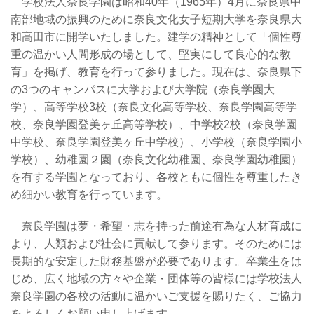
学校法人奈良学園は昭和40年（1965年）4月に奈良県中
南部地域の振興のために奈良文化女子短期大学を奈良県大
和高田市に開学いたしました。建学の精神として「個性尊
重の温かい人間形成の場として、堅実にして良心的な教
育」を掲げ、教育を行って参りました。現在は、奈良県下
の3つのキャンパスに大学および大学院（奈良学園大
学）、高等学校3校（奈良文化高等学校、奈良学園高等学
校、奈良学園登美ヶ丘高等学校）、中学校2校（奈良学園
中学校、奈良学園登美ヶ丘中学校）、小学校（奈良学園小
学校）、幼稚園２園（奈良文化幼稚園、奈良学園幼稚園）
を有する学園となっており、各校ともに個性を尊重したき
め細かい教育を行っています。
奈良学園は夢・希望・志を持った前途有為な人材育成に
より、人類および社会に貢献して参ります。そのためには
長期的な安定した財務基盤が必要であります。卒業生をは
じめ、広く地域の方々や企業・団体等の皆様には学校法人
奈良学園の各校の活動に温かいご支援を賜りたく、ご協力
をよろしくお願い申し上げます。