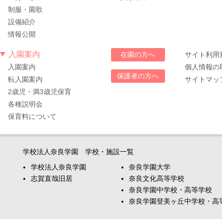
制服・園歌
設備紹介
情報公開
入園案内
サイト利用
在園の方へ
入園案内
個人情報の
保護者の方へ
転入園案内
サイトマッ
2歳児・満3歳児保育
各種説明会
保育料について
学校法人奈良学園 学校・施設一覧
学校法人奈良学園
奈良学園大学
志賀直哉旧居
奈良文化高等学校
奈良学園中学校・高等学校
奈良学園登美ヶ丘中学校・高