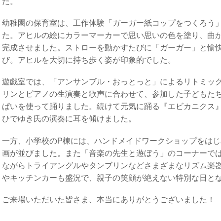
た。
幼稚園の保育室は、工作体験「ガーガー紙コップをつくろう
た。アヒルの絵にカラーマーカーで思い思いの色を塗り、曲
完成させました。ストローを動かすたびに「ガーガー」と愉
び。アヒルを大切に持ち歩く姿が印象的でした。
遊戯室では、「アンサンブル・おっとっと」によるリトミッ
リンとピアノの生演奏と歌声に合わせて、参加した子どもた
ぱいを使って踊りました。続けて元気に踊る『エビカニクス
ひでゆき氏の演奏に耳を傾けました。
一方、小学校の
P
棟には、ハンドメイドワークショップをはじ
画が並びました。また「音楽の先生と遊ぼう」のコーナーで
ながらトライアングルやタンブリンなどさまざまなリズム楽
やキッチンカーも盛況で、親子の笑顔が絶えない特別な日と
ご来場いただいた皆さま、本当にありがとうございました！