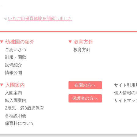
«
いちご組保育体験を開催しました
幼稚園の紹介
教育方針
ごあいさつ
教育方針
制服・園歌
設備紹介
情報公開
入園案内
サイト利用
在園の方へ
入園案内
個人情報の
保護者の方へ
転入園案内
サイトマッ
2歳児・満3歳児保育
各種説明会
保育料について