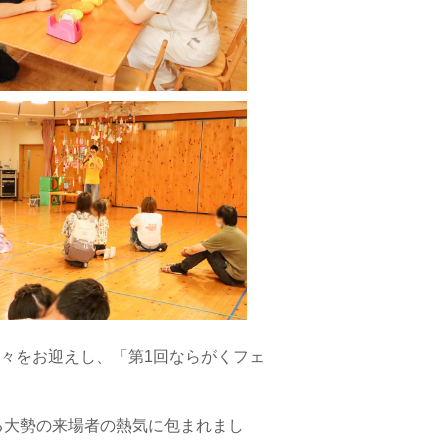
々をお迎えし、「第
1
回ならがくフェ
る大勢の来場者の熱気に包まれまし