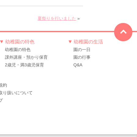
夏祭りを行いました
»
幼稚園の特色
幼稚園の生活
幼稚園の特色
園の一日
課外講座・預かり保育
園の行事
2歳児・満3歳児保育
Q&A
規約
取り扱いについて
プ