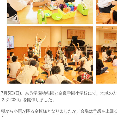
7月
5
日
(
日
)
、奈良学園幼稚園と奈良学園小学校にて、地域の方
スタ
2026
」を開催しました。
朝から小雨が降る空模様となりましたが、会場は予想を上回