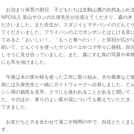
お泊まり保育の初日、子どもたちは生駒山麓の自然あふれる
NPO法人 里山サロンの久保先生が出迎えてくださり、森の
ださいました。また先生が、スダジイとマテバシイのどんぐ
てくださいました。フライパンの上でポンポンとはじける音
てみると「おいしい！」「もっと食べたい！」と笑顔が広が
続いて、どんぐりを使ったヤジロベエやコマ作りに挑戦。自
しそうに見せ合っていました。また、森にすむ鳥の写真や本
にも耳を傾けました。
午後は木の実や枝を使った工作に取り組み、犬や風車など個
前には久保先生と一緒にガイドウォークへ出発しました。ど
シシ用の箱罠を見学。クマにも使われることがあると聞いて
た。そのほか、香りのよい葉や花についても教えていただき
できました。
お友だちと力を合わせて過ごす時間の中で、自信とたくまし
す。