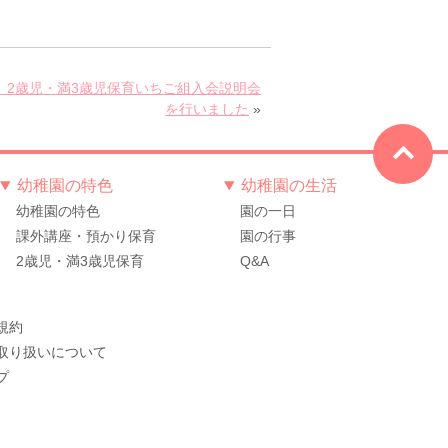
、2歳児・満3歳児保育いちご組入会説明会
を行いました
»
幼稚園の特色
幼稚園の生活
幼稚園の特色
園の一日
課外講座・預かり保育
園の行事
2歳児・満3歳児保育
Q&A
規約
取り扱いについて
プ