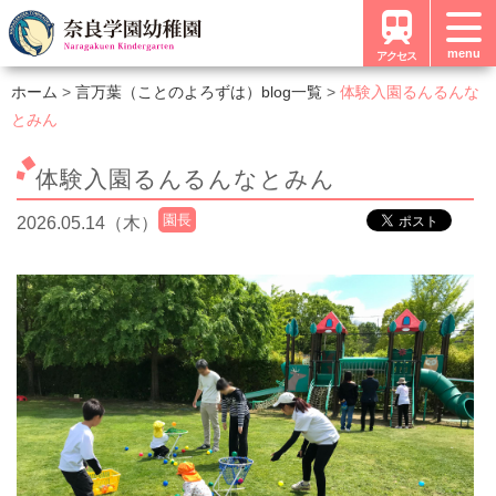
menu
アクセス
ホーム
言万葉（ことのよろずは）blog一覧
体験入園るんるんな
とみん
体験入園るんるんなとみん
園長
2026.05.14（木）