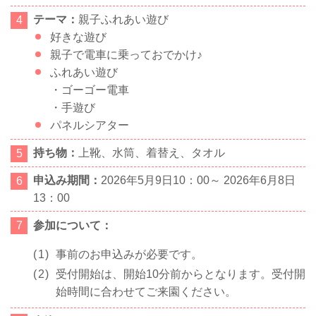
テーマ：
親子ふれあい遊び
好きな遊び
親子で電車に乗っておでかけ♪
ふれあい遊び
・ゴーゴー電車
・手遊び
パネルシアター
持ち物：
上靴、水筒、着替え、タオル
申込み期間：
2026年
5
月9日
10
：
00
～
2026
年6月8日
13
：
00
参加について：
事前のお申込みが必要です。
受付開始は、開始10分前からとなります。受付開
始時間に合わせてご来園ください。