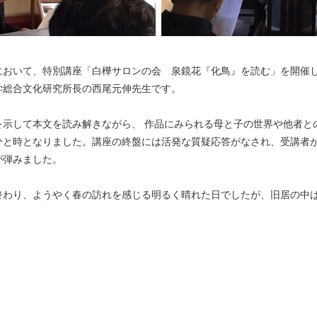
旧居において、特別講座「白樺サロンの会 泉鏡花『化鳥』を読む」を開催
学総合文化研究所長の西尾元伸先生です。
を示して本文を読み解きながら、 作品にみられる母と子の世界や他者と
ひと時となりました。講座の終盤には活発な質疑応答がなされ、受講者
が弾みました。
終わり、ようやく春の訪れを感じる明るく晴れた日でしたが、旧居の中