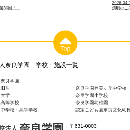
2026-04-
86回「...
清明のころ
Top
人奈良学園 学校・施設一覧
人奈良学園
哉旧居
奈良学園登美ヶ丘中学校
園大学
奈良学園小学校
化高等学校
奈良学園幼稚園
園中学校・高等学校
認定こども園奈良文化幼
〒631-0003