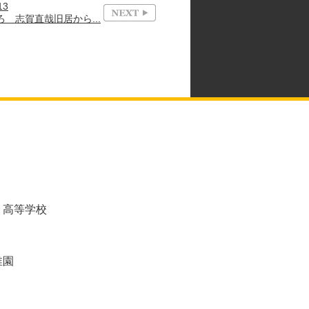
13
 志賀直哉旧居から...
・高等学校
稚園