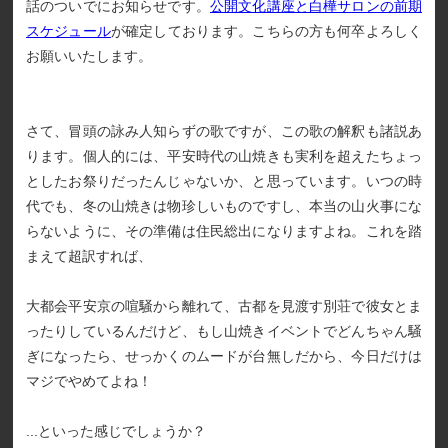
話のついでにお知らせです。
公開文化講座と白樺サロンの前期
スケジュール
が確定しております。こちらの方も何卒よろしく
お願いいたします。
さて、冒頭の詠み人知らずの歌ですが、この歌の解釈も諸説あ
ります。個人的には、平安時代の山焼きも実利を超えたちょっ
としたお祭りだったんじゃないか、と思っています。いつの時
代でも、冬の山焼きは物珍しいものですし、本当の山火事にな
らないように、その準備は住民総出になりますよね。これを踏
まえて超訳すれば、
大都会平安京の喧騒から離れて、古都を見渡す別荘で彼女とま
ったりしているんだけど、もし山焼きイベントでどんちゃん騒
ぎになったら、せっかくのムードが台無しだから、今日だけは
マジでやめてよね！
...といった感じでしょうか？