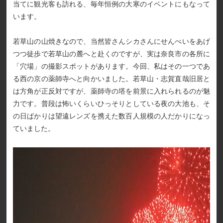
当てに観光客も訪れる、毎年恒例の大寒のイベントにもなって
います。
若草山の山焼きなので、当然皆さんシカさんにせんべいをあげ
つつ徒歩で若草山の麓へと赴くのですが、実は奈良市の各所に
「穴場」の撮影スポットがあります。今回、私はその一つであ
る西の京の薬師寺へと向かいました。若草山・志賀直哉旧居と
は方角が正反対ですが、薬師寺の塔を前景に入れられるのが魅
力です。普段は怖いくらいひっそりとしている夜の大池も、そ
の日ばかりは望遠レンズを携えた数百人規模の人だかりになっ
ていました。