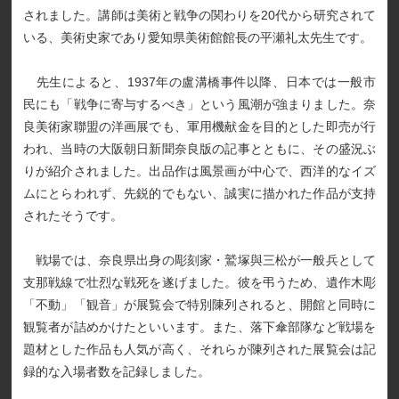
されました。講師は美術と戦争の関わりを20代から研究されて
いる、美術史家であり愛知県美術館館長の平瀬礼太先生です。
先生によると、1937年の盧溝橋事件以降、日本では一般市
民にも「戦争に寄与するべき」という風潮が強まりました。奈
良美術家聯盟の洋画展でも、軍用機献金を目的とした即売が行
われ、当時の大阪朝日新聞奈良版の記事とともに、その盛況ぶ
りが紹介されました。出品作は風景画が中心で、西洋的なイズ
ムにとらわれず、先鋭的でもない、誠実に描かれた作品が支持
されたそうです。
戦場では、奈良県出身の彫刻家・鷲塚與三松が一般兵として
支那戦線で壮烈な戦死を遂げました。彼を弔うため、遺作木彫
「不動」「観音」が展覧会で特別陳列されると、開館と同時に
観覧者が詰めかけたといいます。また、落下傘部隊など戦場を
題材とした作品も人気が高く、それらが陳列された展覧会は記
録的な入場者数を記録しました。