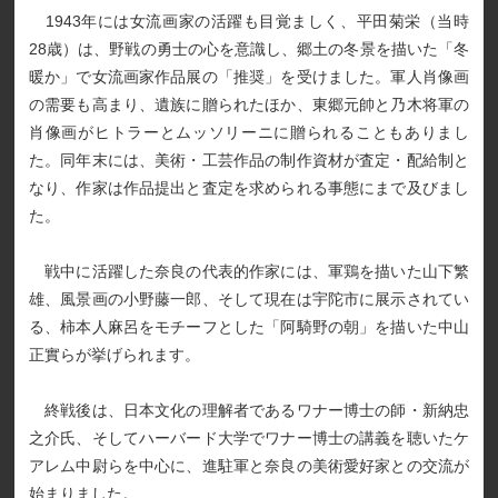
1943年には女流画家の活躍も目覚ましく、平田菊栄（当時
28歳）は、野戦の勇士の心を意識し、郷土の冬景を描いた「冬
暖か」で女流画家作品展の「推奨」を受けました。軍人肖像画
の需要も高まり、遺族に贈られたほか、東郷元帥と乃木将軍の
肖像画がヒトラーとムッソリーニに贈られることもありまし
た。同年末には、美術・工芸作品の制作資材が査定・配給制と
なり、作家は作品提出と査定を求められる事態にまで及びまし
た。
戦中に活躍した奈良の代表的作家には、軍鶏を描いた山下繁
雄、風景画の小野藤一郎、そして現在は宇陀市に展示されてい
る、柿本人麻呂をモチーフとした「阿騎野の朝」を描いた中山
正實らが挙げられます。
終戦後は、日本文化の理解者であるワナー博士の師・新納忠
之介氏、そしてハーバード大学でワナー博士の講義を聴いたケ
アレム中尉らを中心に、進駐軍と奈良の美術愛好家との交流が
始まりました。