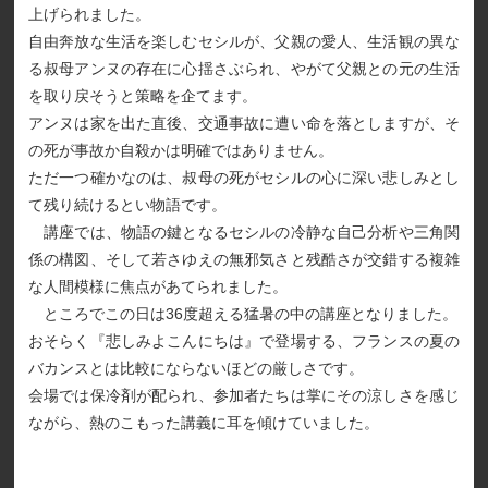
上げられました。
自由奔放な生活を楽しむセシルが、父親の愛人、生活観の異な
る叔母アンヌの存在に心揺さぶられ、やがて父親との元の生活
を取り戻そうと策略を企てます。
アンヌは家を出た直後、交通事故に遭い命を落としますが、そ
の死が事故か自殺かは明確ではありません。
ただ一つ確かなのは、叔母の死がセシルの心に深い悲しみとし
て残り続けるとい物語です。
講座では、物語の鍵となるセシルの冷静な自己分析や三角関
係の構図、そして若さゆえの無邪気さと残酷さが交錯する複雑
な人間模様に焦点があてられました。
ところでこの日は36度超える猛暑の中の講座となりました。
おそらく『悲しみよこんにちは』で登場する、フランスの夏の
バカンスとは比較にならないほどの厳しさです。
会場では保冷剤が配られ、参加者たちは掌にその涼しさを感じ
ながら、熱のこもった講義に耳を傾けていました。