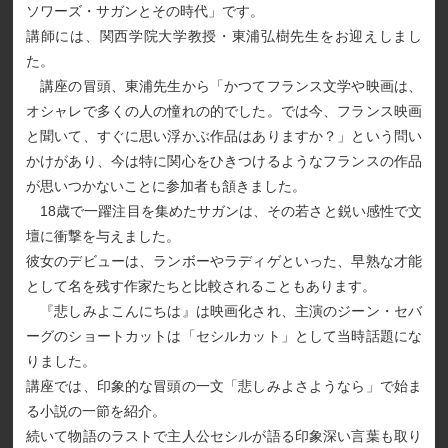
ソワーズ・サガンとその時代」です。
講師には、関西学院大学教授・東浦弘樹先生をお迎えしまし
た。
講座の冒頭、東浦先生から「かつてフランス文学や映画は、
オシャレで多くの人の憧れの的でした。では今、フランス映画
と聞いて、すぐに思い浮かぶ作品はありますか？」という問い
かけがあり、今は特に関心をひきつけるようなフランスの作品
が思いつかないことに参加者も頷きました。
18歳で一躍注目を集めたサガンは、その若さと鋭い感性で文
壇に衝撃を与えました。
彼女のデビューは、ランボーやラディゲといった、早熟な才能
として名を残す作家たちと比較されることもあります。
『悲しみよこんにちは』は映画化され、主演のジーン・セバ
ーグのショートカットは「セシルカット」として当時話題にな
りました。
講座では、印象的な冒頭の一文「悲しみよさようなら」で始ま
る小説の一節を紹介。
続いて物語のラストで主人公セシルが語る印象深い言葉も取り