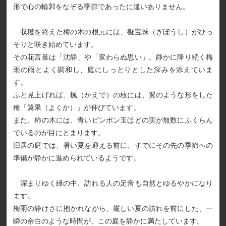
形で心の輪郭をなぞる季節であったに違いありません。
収穫を終えた梅の木の根元には、擬宝珠（ぎぼうし）がひっ
そりと咲き始めています。
その花言葉は「沈静」や「変わらぬ思い」。静かに降り続く梅
雨の雨とよく調和し、庭にしっとりとした深みを添えていま
す。
ふと見上げれば、楓（かえで）の枝には、翼のような形をした
種「翼果（よくか）」が伸びています。
また、柿の木には、青いピンポン玉ほどの実が無数にふくらん
でいるのが目にとまります。
旧居の庭では、暑い夏を迎える前に、すでにその先の季節への
準備が静かに進められているようです。
深まりゆく緑の中、訪れる人の足音も自然とゆるやかになり
ます。
梅雨の静けさに抱かれながら、厳しい夏の訪れを前にした、一
瞬の余白のような時間が、この庭を静かに満たしています。