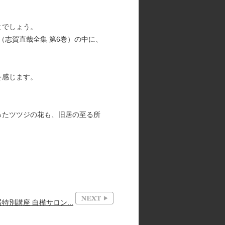
。
とでしょう。
（志賀直哉全集 第6巻）の中に、
を感じます。
ったツツジの花も、旧居の至る所
特別講座 白樺サロン...