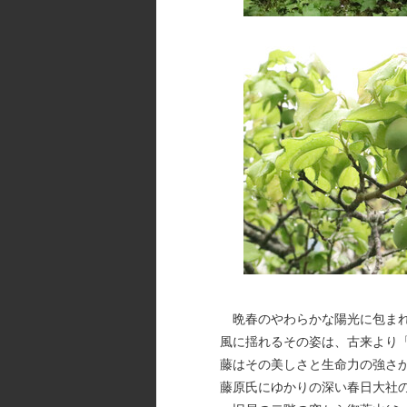
晩春のやわらかな陽光に包まれ
風に揺れるその姿は、古来より
藤はその美しさと生命力の強さ
藤原氏にゆかりの深い春日大社