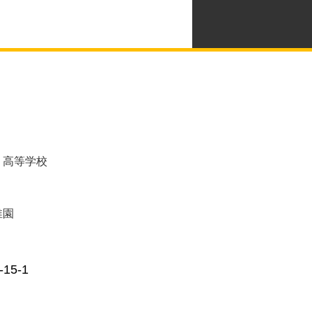
・高等学校
稚園
5-1