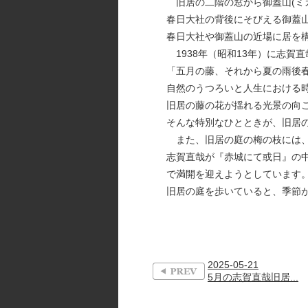
旧居の二階の窓から御蓋山(ミ
春日大社の背後にそびえる御蓋
春日大社や御蓋山の近場に居を
1938年（昭和13年）に志賀
「五月の藤、それから夏の雨後
自然のうつろいと人生における
旧居の藤の花が揺れる光景の向
そんな特別なひとときが、旧居
また、旧居の庭の梅の枝には、
志賀直哉が『赤城にて或日』の
で満開を迎えようとしています
旧居の庭を歩いていると、季節
2025-05-21
5月の志賀直哉旧居...