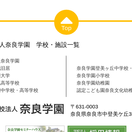
Top
人奈良学園 学校・施設一覧
人奈良学園
哉旧居
奈良学園登美ヶ丘中学校
園大学
奈良学園小学校
化高等学校
奈良学園幼稚園
園中学校・高等学校
認定こども園奈良文化幼
〒631-0003
奈良県奈良市中登美ケ丘3-1