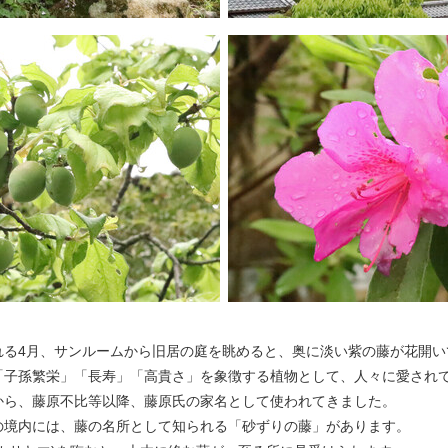
る4月、サンルームから旧居の庭を眺めると、奥に淡い紫の藤が花開い
「子孫繁栄」「長寿」「高貴さ」を象徴する植物として、人々に愛され
から、藤原不比等以降、藤原氏の家名として使われてきました。
の境内には、藤の名所として知られる「砂ずりの藤」があります。