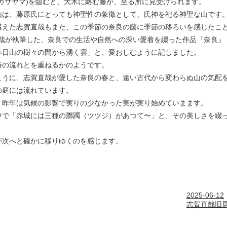
カサヤマ)を臨むと、大木に絡む藤が、至る所に見受けられます。
山は、藤原氏にとっても神聖性の象徴として、氏神を祀る神聖な山です
構えた志賀直哉もまた、この季節の奈良の藤に季節の移ろいを感じたこ
直哉が執筆した、奈良での生活や自然への深い愛着を綴った作品『奈良』
春日山の樹々の間から湧く雲」と、愛おしむように記しました。
時の流れとを重ねるかのようです。
こうに、志賀直哉が愛した奈良の春と、遠い古代から変わらぬ山の気配
の庭には流れています。
昨年は気候の影響で実りの少なかった実が実り始めていまます。
中で「赤城には三種の躑躅（ツツジ）があつて〜」と、その美しさを綴
。
が次へと確かに移りゆくのを感じます。
2025-06-12
志賀直哉旧居