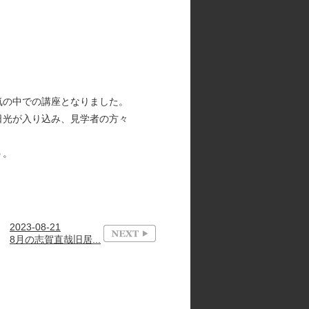
気の中での講座となりました。
日光が入り込み、見学者の方々
う。
2023-08-21
8月の志賀直哉旧居...