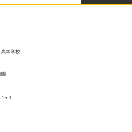
・高等学校
稚園
5-1