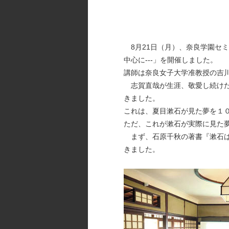
8月21日（月）、奈良学園セミ
中心に---」を開催しました。
講師は奈良女子大学准教授の吉
志賀直哉が生涯、敬愛し続けた
きました。
これは、夏目漱石が見た夢を１
ただ、これが漱石が実際に見た
まず、石原千秋の著書『漱石は
きました。