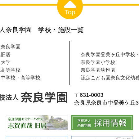
Top
人奈良学園 学校・施設一覧
人奈良学園
哉旧居
奈良学園登美ヶ丘中学校
園大学
奈良学園小学校
化高等学校
奈良学園幼稚園
園中学校・高等学校
認定こども園奈良文化幼
〒631-0003
奈良県奈良市中登美ケ丘3-1