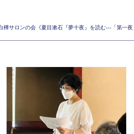
白樺サロンの会《夏目漱石『夢十夜』を読む---「第一夜」