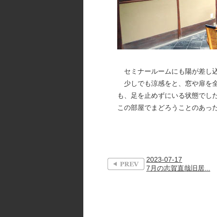
セミナールームにも陽が差し込
少しでも涼感をと、窓や扉を全
も、足を止めずにいる状態でし
この部屋でまどろうことのあっ
2023-07-17
7月の志賀直哉旧居...