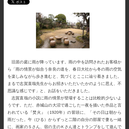
旧居の庭に雨が降っています。雨の中を訪問されたお客様か
ら「雨の情景が似合う奈良の道を、春日大社から冬の雨の空気
を楽しみながら歩き進むと、気づくとここに辿り着きました。
まるで志賀直哉先生からお招きいただいたかのように思え、不
思議な感じです」と、お話をいただきました。
志賀直哉の小説に雨の情景が登場することは比較的少ないよ
うです。ただ、赤城山の大沼で過ごした一夜を描いた作品と言
われている『焚火』（1920年）の冒頭に、「その日は朝から
雨だった。午（ひる）からずっと二階の自分の部屋で妻も一緒
に、画家のＳさん、宿の主のＫさん達とトランプをして遊んで