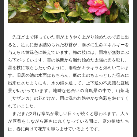
先ほどまで降っていた雨がようやく上がり始めたので庭に出
ると、足元に敷き詰められた杉苔が、雨水に生命エネルギーを
与えられ黄緑色に映えています。梅の枝には、雨粒が無数にぶ
ら下がっています。雲の狭間から漏れ始めた太陽の光を映し、
星を枝に散らしたかのように、雨粒がキラキラと煌めいていま
す。旧居の池の水面はもちろん、庭の土のちょっとした窪みに
出来た水たまりにも、水の鏡を通して、上下逆の不思議な庭風
景が広がっています。地味な色合いの庭風景の中で、山茶花
（サザンカ）の花だけが、雨に洗われ艶やかな色彩を魅せてく
れていました。
まだまだ2月は寒気が厳しい日々が続くと思われます。人々
が厚着をしながら寒さに丸くなっている間に、庭の植物たち
は、春に向けて花芽を膨らませているようです。