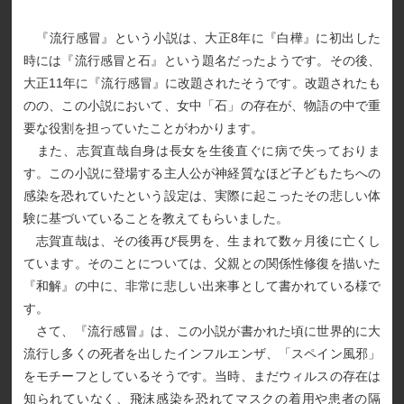
『流行感冒』という小説は、大正8年に『白樺』に初出した
時には『流行感冒と石』という題名だったようです。その後、
大正11年に『流行感冒』に改題されたそうです。改題されたも
のの、この小説において、女中「石」の存在が、物語の中で重
要な役割を担っていたことがわかります。
また、志賀直哉自身は長女を生後直ぐに病で失っておりま
す。この小説に登場する主人公が神経質なほど子どもたちへの
感染を恐れていたという設定は、実際に起こったその悲しい体
験に基づいていることを教えてもらいました。
志賀直哉は、その後再び長男を、生まれて数ヶ月後に亡くし
ています。そのことについては、父親との関係性修復を描いた
『和解』の中に、非常に悲しい出来事として書かれている様で
す。
さて、『流行感冒』は、この小説が書かれた頃に世界的に大
流行し多くの死者を出したインフルエンザ、「スペイン風邪」
をモチーフとしているそうです。当時、まだウィルスの存在は
知られていなく、飛沫感染を恐れてマスクの着用や患者の隔